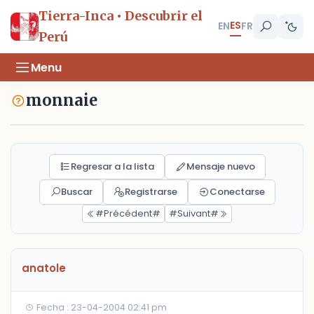
Tierra-Inca • Descubrir el
ES
EN
FR
Perú
Menu
monnaie
Regresar a la lista
Mensaje nuevo
Buscar
Registrarse
Conectarse
#Précédent#
#Suivant#
anatole
Fecha : 23-04-2004 02:41 pm