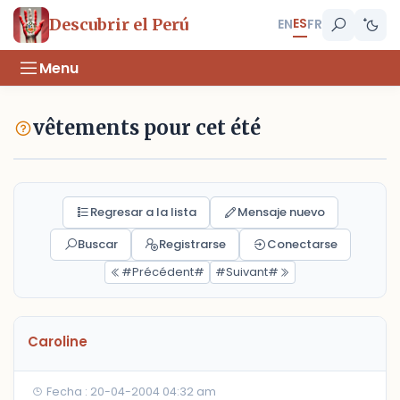
ES
Descubrir el Perú
EN
FR
Menu
vêtements pour cet été
Regresar a la lista
Mensaje nuevo
Buscar
Registrarse
Conectarse
#Précédent#
#Suivant#
Caroline
Fecha : 20-04-2004 04:32 am