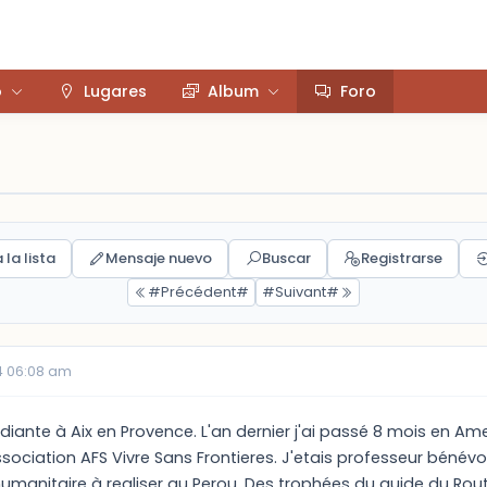
o
Lugares
Album
Foro
 la lista
Mensaje nuevo
Buscar
Registrarse
#Précédent#
#Suivant#
4 06:08 am
udiante à Aix en Provence. L'an dernier j'ai passé 8 mois en
ociation AFS Vivre Sans Frontieres. J'etais professeur bénévol
umanitaire à realiser au Perou. Des trophées du guide du Rout