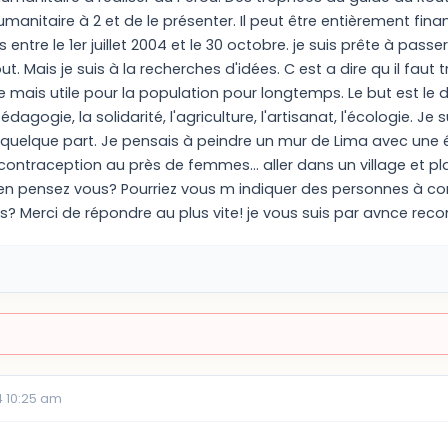
manitaire à 2 et de le présenter. Il peut être entièrement fina
s entre le 1er juillet 2004 et le 30 octobre. je suis prête à pass
out. Mais je suis à la recherches d'idées. C est a dire qu il fau
 mais utile pour la population pour longtemps. Le but est l
 pédagogie, la solidarité, l'agriculture, l'artisanat, l'écologie. 
r quelque part. Je pensais à peindre un mur de Lima avec une 
a contraception au près de femmes... aller dans un village et p
Qu'en pensez vous? Pourriez vous m indiquer des personnes à c
s? Merci de répondre au plus vite! je vous suis par avnce reco
 10:25 am