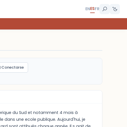
ES
EN
FR
Conectarse
 Amerique du Sud et notamment 4 mois à
e dans une ecole publique. Aujourd'hui, je
ard sont attibués chaque année. Il s agit de