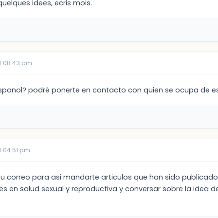
uelques idees, ecris mois.
4 08:43 am
espanol? podrè ponerte en contacto con quien se ocupa de es
 04:51 pm
tu correo para asi mandarte articulos que han sido publica
es en salud sexual y reproductiva y conversar sobre la idea d