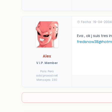
Fecha : 19-04-2004
Eva , ok j suis tres
fredsnow38@hotm
Alex
V.I.P. Member
País: Perú
adsl.proxad.net
Mensajes: 230