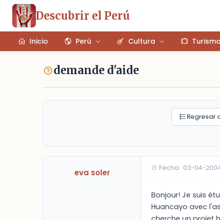
Descubrir el Perú
Inicio
Perú
Cultura
Turism
demande d'aide
Regresar a
Fecha : 03-04-200
eva soler
Bonjour! Je suis ét
Huancayo avec l'ass
cherche un projet h