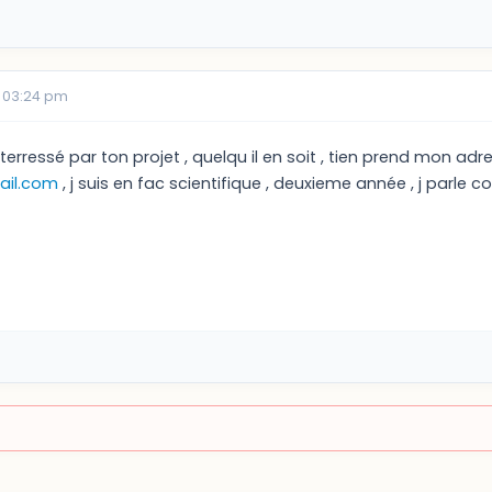
 03:24 pm
 interressé par ton projet , quelqu il en soit , tien prend mon a
ail.com
, j suis en fac scientifique , deuxieme année , j parle c