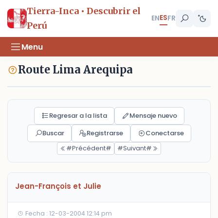
Tierra-Inca • Descubrir el
ES
EN
FR
Perú
Menu
Route Lima Arequipa
Regresar a la lista
Mensaje nuevo
Buscar
Registrarse
Conectarse
#Précédent#
#Suivant#
Jean-François et Julie
Fecha : 12-03-2004 12:14 pm