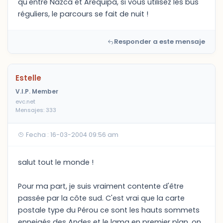
qu'entre Nazca et Arequipa, si vous utilisez les bus
réguliers, le parcours se fait de nuit !
Responder a este mensaje
Estelle
V.I.P. Member
evc.net
Mensajes: 333
Fecha : 16-03-2004 09:56 am
salut tout le monde !
Pour ma part, je suis vraiment contente d'être
passée par la côte sud. C'est vrai que la carte
postale type du Pérou ce sont les hauts sommets
enneigés des Andes et le lama en premier plan, on