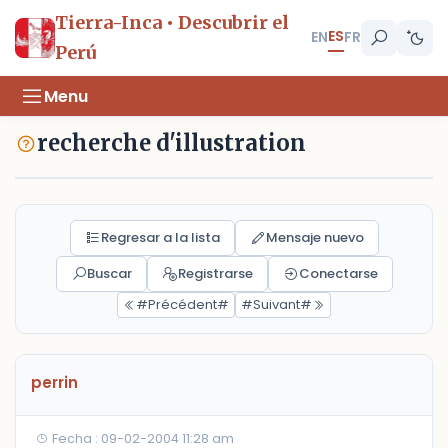
Tierra-Inca • Descubrir el
ES
EN
FR
Perú
Menu
recherche d'illustration
Regresar a la lista
Mensaje nuevo
Buscar
Registrarse
Conectarse
#Précédent#
#Suivant#
perrin
Fecha : 09-02-2004 11:28 am