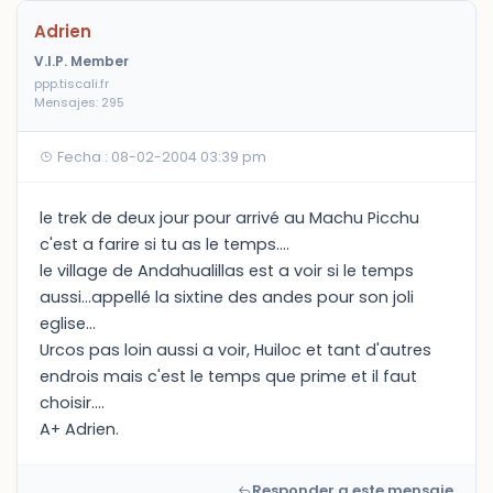
Adrien
V.I.P. Member
ppp.tiscali.fr
Mensajes: 295
Fecha : 08-02-2004 03:39 pm
le trek de deux jour pour arrivé au Machu Picchu
c'est a farire si tu as le temps....
le village de Andahualillas est a voir si le temps
aussi...appellé la sixtine des andes pour son joli
eglise...
Urcos pas loin aussi a voir, Huiloc et tant d'autres
endrois mais c'est le temps que prime et il faut
choisir....
A+ Adrien.
Responder a este mensaje