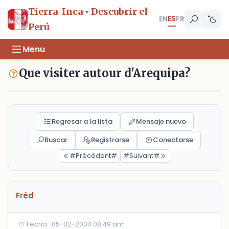
Tierra-Inca • Descubrir el
ES
EN
FR
Perú
Menu
Que visiter autour d'Arequipa?
Regresar a la lista
Mensaje nuevo
Buscar
Registrarse
Conectarse
#Précédent#
#Suivant#
Fréd
Fecha : 05-02-2004 08:49 am