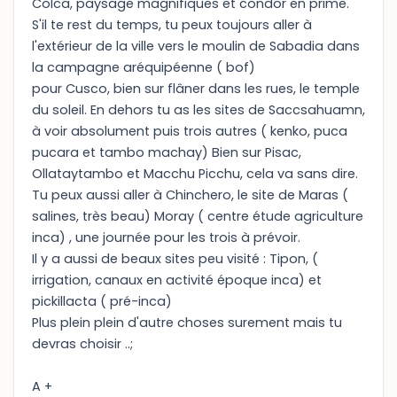
Colca, paysage magnifiques et condor en prime.
S'il te rest du temps, tu peux toujours aller à
l'extérieur de la ville vers le moulin de Sabadia dans
la campagne aréquipéenne ( bof)
pour Cusco, bien sur flâner dans les rues, le temple
du soleil. En dehors tu as les sites de Saccsahuamn,
à voir absolument puis trois autres ( kenko, puca
pucara et tambo machay) Bien sur Pisac,
Ollataytambo et Macchu Picchu, cela va sans dire.
Tu peux aussi aller à Chinchero, le site de Maras (
salines, très beau) Moray ( centre étude agriculture
inca) , une journée pour les trois à prévoir.
Il y a aussi de beaux sites peu visité : Tipon, (
irrigation, canaux en activité époque inca) et
pickillacta ( pré-inca)
Plus plein plein d'autre choses surement mais tu
devras choisir ..;
A +