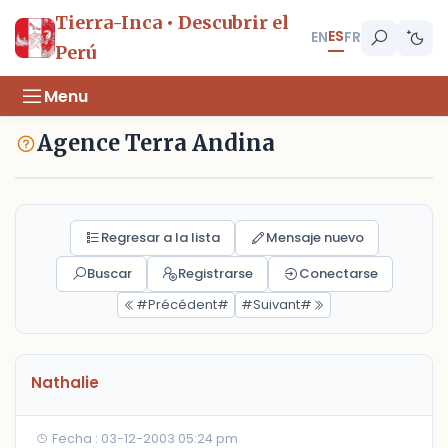
Tierra-Inca • Descubrir el
ES
EN
FR
Perú
Menu
Agence Terra Andina
Regresar a la lista
Mensaje nuevo
Buscar
Registrarse
Conectarse
#Précédent#
#Suivant#
Nathalie
Fecha : 03-12-2003 05:24 pm