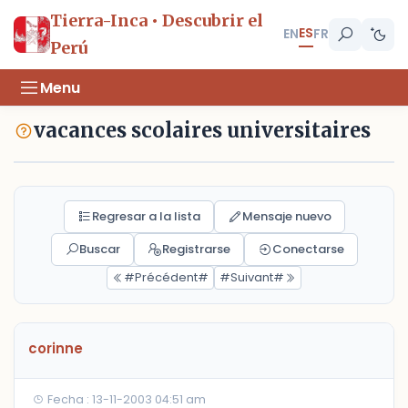
Tierra-Inca • Descubrir el
ES
EN
FR
Perú
Menu
vacances scolaires universitaires
Regresar a la lista
Mensaje nuevo
Buscar
Registrarse
Conectarse
#Précédent#
#Suivant#
corinne
Fecha : 13-11-2003 04:51 am