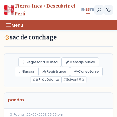
Tierra-Inca • Descubrir el
ES
EN
FR
Perú
Menu
sac de couchage
Regresar a la lista
Mensaje nuevo
Buscar
Registrarse
Conectarse
#Précédent#
#Suivant#
pandax
Fecha : 22-09-2003 05:05 pm