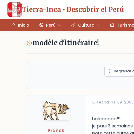
Tierra-Inca • Descubrir el Perú
Inicio
Perú
Cultura
Turism
modèle d'itinéraire!
Regresar a
Fecha : 14-09-2003
holaaaaaa!!!!
je pars 3 semaines 
Franck
pour cette durée qu