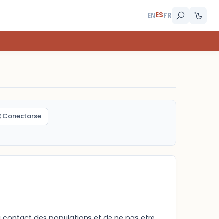
ES
EN
FR
Conectarse
r au contact des populations et de ne pas etre