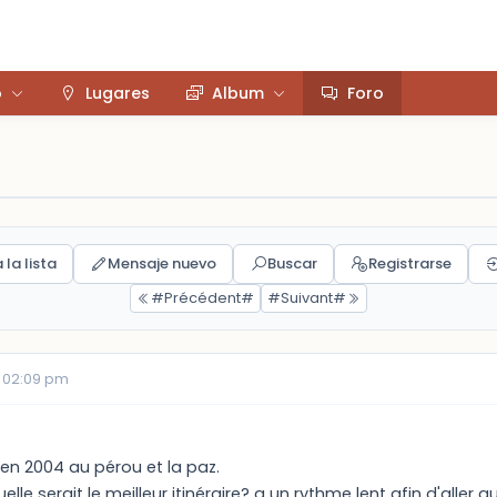
o
Lugares
Album
Foro
 la lista
Mensaje nuevo
Buscar
Registrarse
#Précédent#
#Suivant#
 02:09 pm
en 2004 au pérou et la paz.
elle serait le meilleur itinéraire? a un rythme lent afin d'alle