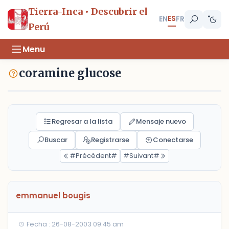
Tierra-Inca • Descubrir el
ES
EN
FR
Perú
Menu
coramine glucose
Regresar a la lista
Mensaje nuevo
Buscar
Registrarse
Conectarse
#Précédent#
#Suivant#
emmanuel bougis
Fecha : 26-08-2003 09:45 am