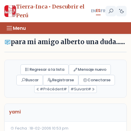
Tierra-Inca • Descubrir el
ES
EN
FR
Perú
Menu
para mi amigo alberto una duda......
Regresar a la lista
Mensaje nuevo
Buscar
Registrarse
Conectarse
#Précédent#
#Suivant#
yami
Fecha : 18-02-2006 10:53 pm