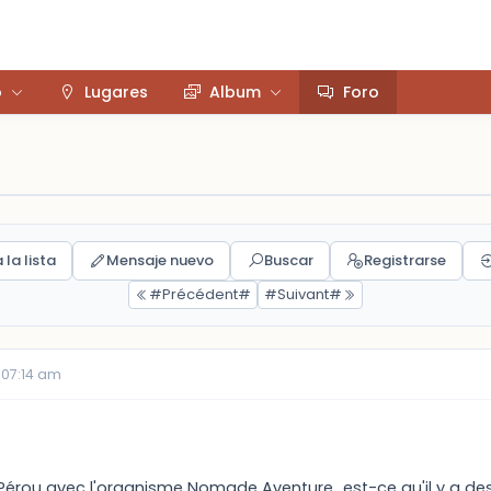
o
Lugares
Album
Foro
 la lista
Mensaje nuevo
Buscar
Registrarse
#Précédent#
#Suivant#
 07:14 am
 Pérou avec l'organisme Nomade Aventure...est-ce qu'il y a d