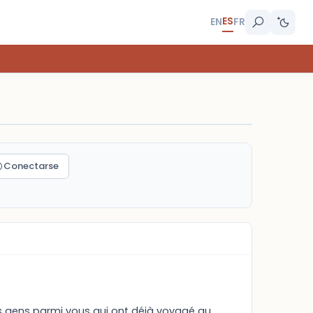
ES
EN
FR
Conectarse
es gens parmi vous qui ont déjà voyagé au