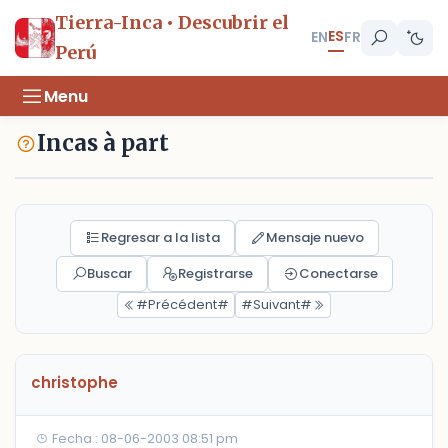
Tierra-Inca • Descubrir el
ES
EN
FR
Perú
Menu
Incas à part
Regresar a la lista
Mensaje nuevo
Buscar
Registrarse
Conectarse
#Précédent#
#Suivant#
christophe
Fecha : 08-06-2003 08:51 pm