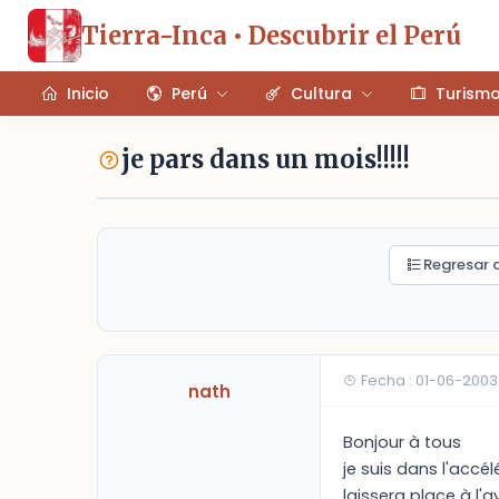
Tierra-Inca • Descubrir el Perú
Inicio
Perú
Cultura
Turism
je pars dans un mois!!!!!
Regresar a
Fecha : 01-06-2003
nath
Bonjour à tous
je suis dans l'accé
laissera place à l'