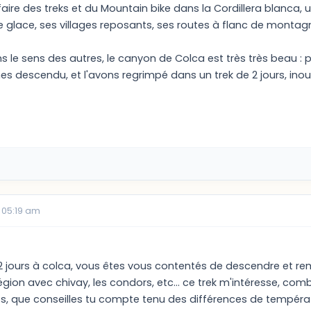
de faire des treks et du Mountain bike dans la Cordillera blanca
 glace, ses villages reposants, ses routes à flanc de montagn
s le sens des autres, le canyon de Colca est très très beau 
 descendu, et l'avons regrimpé dans un trek de 2 jours, inoub
 05:19 am
 2 jours à colca, vous êtes vous contentés de descendre et re
 région avec chivay, les condors, etc... ce trek m'intéresse, co
, que conseilles tu compte tenu des différences de températ