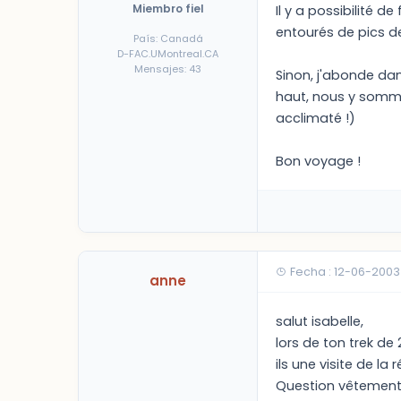
Miembro fiel
Il y a possibilité 
entourés de pics de
País: Canadá
D-FAC.UMontreal.CA
Mensajes: 43
Sinon, j'abonde dan
haut, nous y sommes
acclimaté !)
Bon voyage !
Fecha : 12-06-2003
anne
salut isabelle,
lors de ton trek de
ils une visite de la
Question vêtements