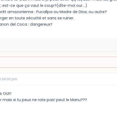
 ; est-ce que ça vaut le coup?(dîte-moi oui ...)
forêt amazonienne : Pucallpa ou Madre de Dios; ou autre?
ger en toute sécurité et sans se ruiner.
 canon del Coca : dangereux?
3 04:00 pm
 OUI!!
r mais si tu peux ne rate pas! peut le Manu???