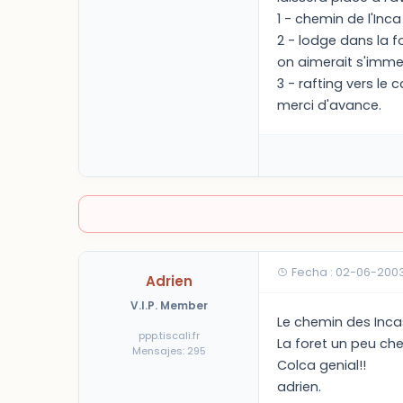
1 - chemin de l'Inca
2 - lodge dans la 
on aimerait s'immer
3 - rafting vers le
merci d'avance.
Fecha : 02-06-200
Adrien
V.I.P. Member
Le chemin des Incas
ppp.tiscali.fr
La foret un peu che
Mensajes: 295
Colca genial!!
adrien.