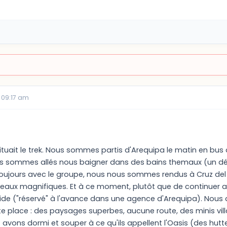
 09:17 am
tituait le trek. Nous sommes partis d'Arequipa le matin en bu
s sommes allés nous baigner dans des bains themaux (un délic
toujours avec le groupe, nous nous sommes rendus à Cruz d
eaux magnifiques. Et à ce moment, plutôt que de continuer av
uide ("réservé" à l'avance dans une agence d'Arequipa). Nous 
e place : des paysages superbes, aucune route, des minis vill
avons dormi et souper à ce qu'ils appellent l'Oasis (des huttes