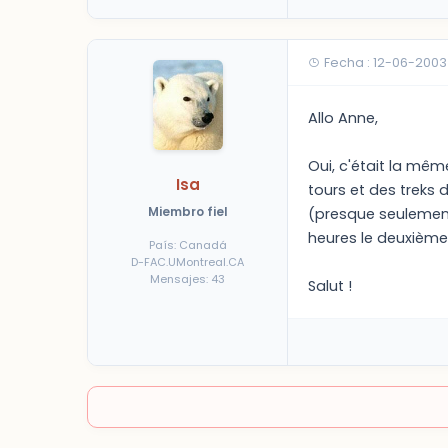
Fecha : 12-06-2003
Allo Anne,
Oui, c'était la mêm
Isa
tours et des treks 
Miembro fiel
(presque seulement
heures le deuxième
País: Canadá
D-FAC.UMontreal.CA
Mensajes: 43
Salut !