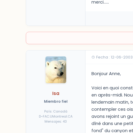
merci......
Fecha : 12-06-2003
Bonjour Anne,
Voici en quoi cons
Isa
en après-midi. Nou
Miembro fiel
lendemain matin, 
contempler ces ois
País: Canadá
avons rejoint un g
D-FAC.UMontreal.CA
Mensajes: 43
dîné dans une petit
fond" du canyon et 