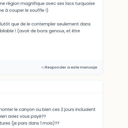
, une région magnifique avec ses lacs turquoise
e à couper le souffle !)
: plutôt que de le contempler seulement dans
liable ! (avoir de bons genoux, et être
Responder a este mensaje
monter le canyon ou bien ces 2 jours incluaient
mbien aviez vous payé??
ures (je pars dans 1 mois)??