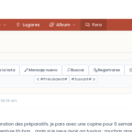
o
Lugares
Album
Foro
 la lista
Mensaje nuevo
Buscar
Registrarse
#Précédent#
#Suivant#
 06:19 am
lération des préparatifs. je pars avec une copine pour 5 semaine
aventure là-bas ... mais si je peux avoir qq tuyaus : muchas gra