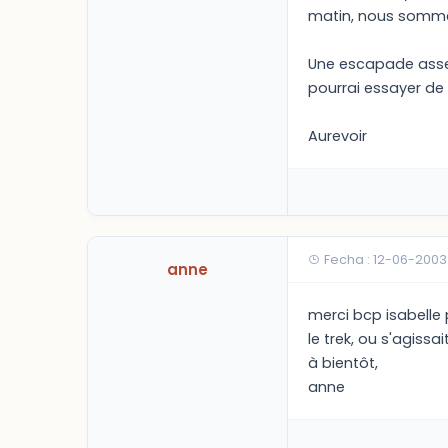
matin, nous sommes
Une escapade assez d
pourrai essayer de
Aurevoir
Fecha : 12-06-2003
anne
merci bcp isabelle 
le trek, ou s'agiss
à bientôt,
anne