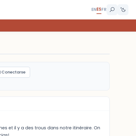
ES
EN
FR
Conectarse
s et il y a des trous dans notre itinéraire. On
cias!