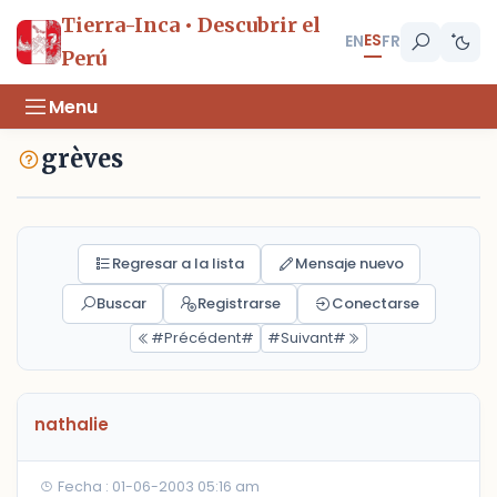
Tierra-Inca • Descubrir el
ES
EN
FR
Perú
Menu
grèves
Regresar a la lista
Mensaje nuevo
Buscar
Registrarse
Conectarse
#Précédent#
#Suivant#
nathalie
Fecha : 01-06-2003 05:16 am