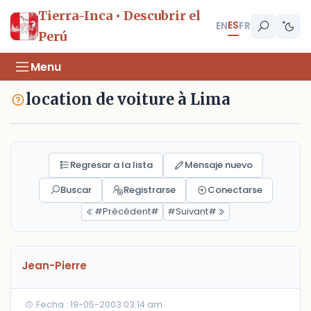
Tierra-Inca • Descubrir el
ES
EN
FR
Perú
Menu
location de voiture à Lima
Regresar a la lista
Mensaje nuevo
Buscar
Registrarse
Conectarse
#Précédent#
#Suivant#
Jean-Pierre
Fecha : 19-05-2003 03:14 am