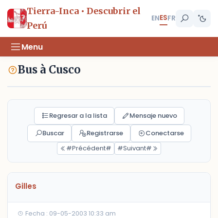
Tierra-Inca • Descubrir el
ES
EN
FR
Perú
Menu
Bus à Cusco
Regresar a la lista
Mensaje nuevo
Buscar
Registrarse
Conectarse
#Précédent#
#Suivant#
Gilles
Fecha : 09-05-2003 10:33 am