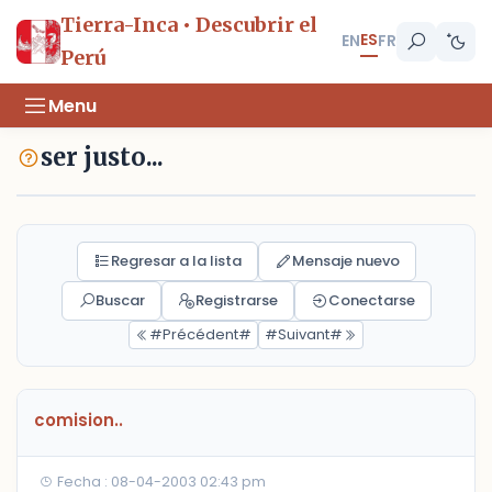
Tierra-Inca • Descubrir el
ES
EN
FR
Perú
Menu
ser justo...
Regresar a la lista
Mensaje nuevo
Buscar
Registrarse
Conectarse
#Précédent#
#Suivant#
comision..
Fecha : 08-04-2003 02:43 pm