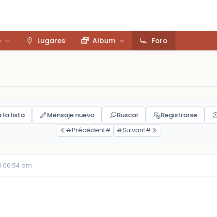
o
Lugares
Album
Foro
 la lista
Mensaje nuevo
Buscar
Registrarse
#Précédent#
#Suivant#
3 06:54 am