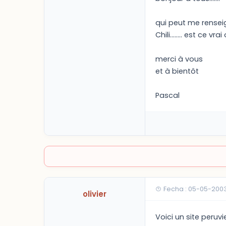
qui peut me renseig
Chili........ est ce vr
merci à vous
et à bientôt
Pascal
Fecha : 05-05-200
olivier
Voici un site peruv