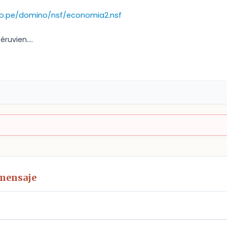
ob.pe/domino/nsf/economia2.nsf
éruvien....
 mensaje