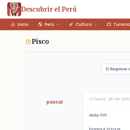
Descubrir el Perú
Inicio
Perú
Cultura
Turism
Pisco
Regresar a
Fecha : 06-04-200
pascal
Hola !!!!!!
bonjour à tous.......