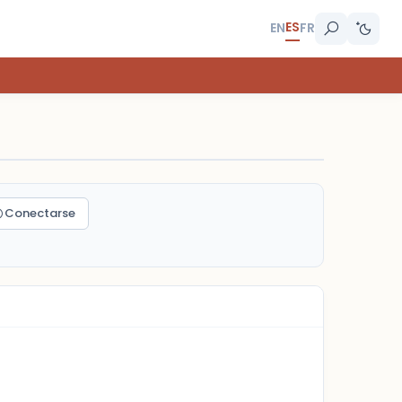
ES
EN
FR
Conectarse