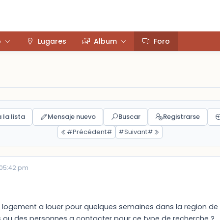
o
Lugares
Album
Foro
 la lista
Mensaje nuevo
Buscar
Registrarse
#Précédent#
#Suivant#
 05:42 pm
logement a louer pour quelques semaines dans la region de T
s ou des personnes a contacter pour ce type de recherche ?