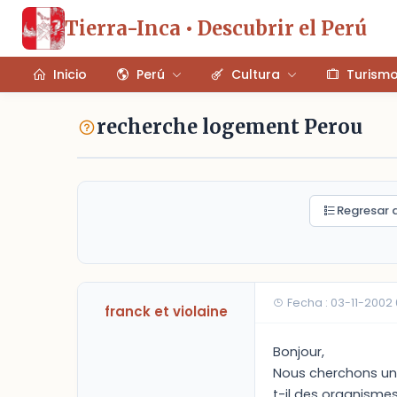
Tierra-Inca • Descubrir el Perú
Inicio
Perú
Cultura
Turism
recherche logement Perou
Regresar a
Fecha : 03-11-2002
franck et violaine
Bonjour,
Nous cherchons un 
t-il des organisme