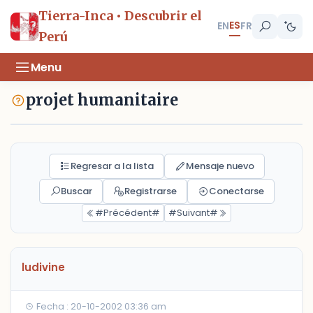
Tierra-Inca • Descubrir el
ES
EN
FR
Perú
Menu
projet humanitaire
Regresar a la lista
Mensaje nuevo
Buscar
Registrarse
Conectarse
#Précédent#
#Suivant#
ludivine
Fecha : 20-10-2002 03:36 am