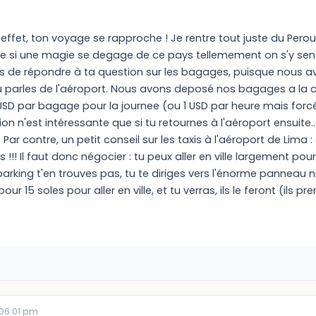
 effet, ton voyage se rapproche ! Je rentre tout juste du Perou
i une magie se degage de ce pays tellemement on s'y sent bi
ts de répondre à ta question sur les bagages, puisque nous
u parles de l'aéroport. Nous avons deposé nos bagages a la co
 USD par bagage pour la journee (ou 1 USD par heure mais forc
ion n'est intéressante que si tu retournes à l'aéroport ensuite.
ar contre, un petit conseil sur les taxis à l'aéroport de Lima :
s !!! Il faut donc négocier : tu peux aller en ville largement pou
le parking t'en trouves pas, tu te diriges vers l'énorme panneau
pour 15 soles pour aller en ville, et tu verras, ils le feront (ils p
 06:01 pm