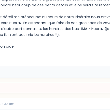
ésoudre beaucoup de ces petits détails et je ne serais te remerc
it détail me préoccupe: au cours de notre itinéraire nous arriv
ir vers Huaraz. En attendant, que faire de nos gros sacs de vo
t d'autre part connais tu les horaires des bus LIMA - Huaraz (je
o ils n'ont pas mis les horaires !!).
ton aide.
 04:32 am