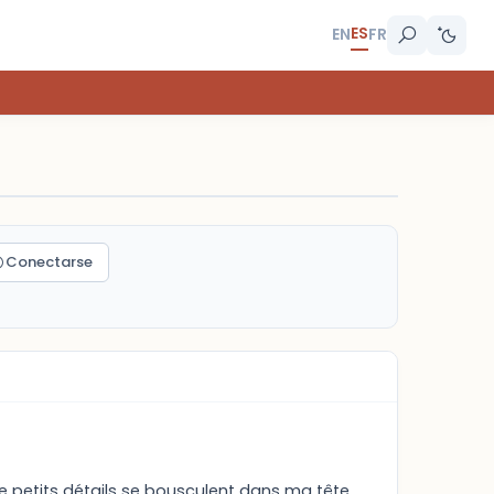
ES
EN
FR
Conectarse
e petits détails se bousculent dans ma tête.