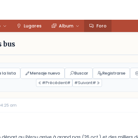
o
Lugares
Album
Foro
s bus
 la lista
Mensaje nuevo
Buscar
Registrarse
#Précédent#
#Suivant#
 04:25 am
épart au Pérou arrive à grand pas (26 oct.) et des milliers d