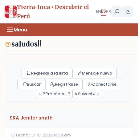
Tierra-Inca • Descubrir el
ES
EN
FR
Perú
Menu
saludos!!
Regresar a la lista
Mensaje nuevo
Buscar
Registrarse
Conectarse
#Précédent#
#Suivant#
SRA Jenifer smith
Fecha : 10-10-2002 10:38 am