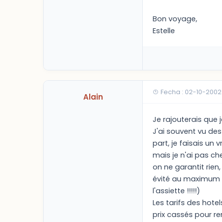
Bon voyage,
Estelle
Fecha : 02-10-2002
Alain
Je rajouterais que j
J'ai souvent vu des
part, je faisais un
mais je n'ai pas ch
on ne garantit rien
évité au maximum d
l'assiette !!!!!)
Les tarifs des hot
prix cassés pour r