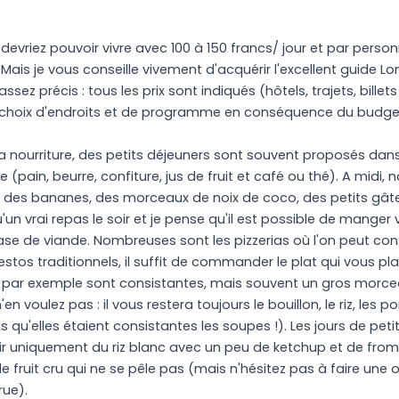
evriez pouvoir vivre avec 100 à 150 francs/ jour et par personne
is je vous conseille vivement d'acquérir l'excellent guide Lo
ez précis : tous les prix sont indiqués (hôtels, trajets, billet
e choix d'endroits et de programme en conséquence du budge
 la nourriture, des petits déjeuners sont souvent proposés da
 (pain, beurre, confiture, jus de fruit et café ou thé). A midi
, des bananes, des morceaux de noix de coco, des petits gâte
'un vrai repas le soir et je pense qu'il est possible de manger
se de viande. Nombreuses sont les pizzerias où l'on peut co
estos traditionnels, il suffit de commander le plat qui vous p
 par exemple sont consistantes, mais souvent un gros morceau 
en voulez pas : il vous restera toujours le bouillon, le riz, les p
s qu'elles étaient consistantes les soupes !). Les jours de pet
ir uniquement du riz blanc avec un peu de ketchup et de fro
e fruit cru qui ne se pêle pas (mais n'hésitez pas à faire un
rue).