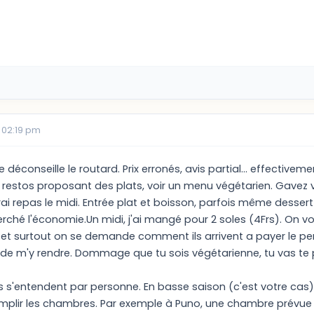
 02:19 pm
e déconseille le routard. Prix erronés, avis partial... effectivem
 restos proposant des plats, voir un menu végétarien. Gavez v
 vrai repas le midi. Entrée plat et boisson, parfois même desser
erché l'économie.Un midi, j'ai mangé pour 2 soles (4Frs). On vo
, et surtout on se demande comment ils arrivent a payer le perso
e m'y rendre. Dommage que tu sois végétarienne, tu vas te p
els s'entendent par personne. En basse saison (c'est votre c
emplir les chambres. Par exemple à Puno, une chambre prévue 