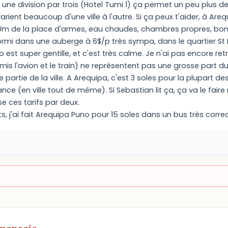
 une division par trois (Hotel Tumi 1) ça permet un peu plus 
varient beaucoup d'une ville à l'autre. Si ça peux t'aider, à Areq
m de la place d'armes, eau chaudes, chambres propres, bonne
ormi dans une auberge à 6$/p très sympa, dans le quartier St 
 est super gentille, et c'est très calme. Je n'ai pas encore retr
mis l'avion et le train) ne représentent pas une grosse part d
 partie de la ville. A Arequipa, c'est 3 soles pour la plupart d
ance (en ville tout de même). Si Sebastian lit ça, ça va le fair
ise ces tarifs par deux.
ts, j'ai fait Arequipa Puno pour 15 soles dans un bus très correc