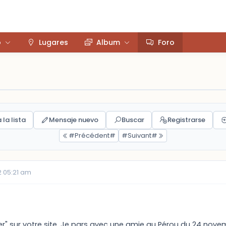
o
Lugares
Album
Foro
 la lista
Mensaje nuevo
Buscar
Registrarse
#Précédent#
#Suivant#
 05:21 am
er" sur votre site. Je pars avec une amie au Pérou du 24 no