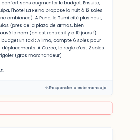
de confort sans augmenter le budget. Ensuite,
uipa, l'hotel La Reina propose la nuit à 12 soles
 ambiance). A Puno, le Tumi cité plus haut,
Blas (pres de la plaza de armas, bien
ouvé le nom (on est rentrés il y a 10 jours !)
u budget.En taxi : A lima, compte 6 soles pour
es déplacements. A Cuzco, la regle c'est 2 soles
e rigoler (gros marchandeur)
t.
Responder a este mensaje