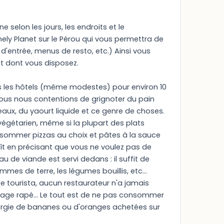
 selon les jours, les endroits et le
nely Planet sur le Pérou qui vous permettra de
s d'entrée, menus de resto, etc.) Ainsi vous
t dont vous disposez.
ns les hôtels (même modestes) pour environ 10
, nous nous contentions de grignoter du pain
aux, du yaourt liquide et ce genre de choses.
 végétarien, même si la plupart des plats
nsommer pizzas au choix et pâtes à la sauce
laît en précisant que vous ne voulez pas de
de viande est servi dedans : il suffit de
ommes de terre, les légumes bouillis, etc...
ite tourista, aucun restaurateur n'a jamais
mage rapé... Le tout est de ne pas consommer
e orgie de bananes ou d'oranges achetées sur