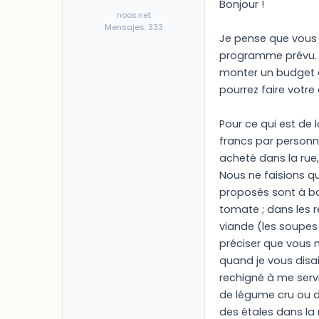
Bonjour !
noos.net
Mensajes: 333
Je pense que vous d
programme prévu. Ma
monter un budget ass
pourrez faire votr
Pour ce qui est de
francs par personne
acheté dans la rue
Nous ne faisions qu
proposés sont à ba
tomate ; dans les r
viande (les soupes
préciser que vous n'
quand je vous disai
rechigné à me serv
de légume cru ou d
des étales dans la 