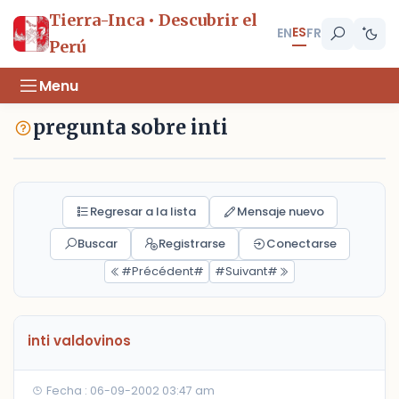
Tierra-Inca • Descubrir el
ES
EN
FR
Perú
Menu
pregunta sobre inti
Regresar a la lista
Mensaje nuevo
Buscar
Registrarse
Conectarse
#Précédent#
#Suivant#
inti valdovinos
Fecha : 06-09-2002 03:47 am