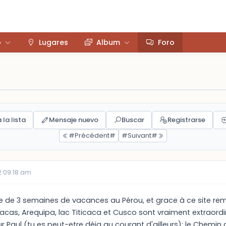
o
Lugares
Album
Foro
 la lista
Mensaje nuevo
Buscar
Registrarse
#Précédent#
#Suivant#
 09:18 am
te de 3 semaines de vacances au Pérou, et grace à ce site rema
racas, Arequipa, lac Titicaca et Cusco sont vraiment extraordi
ur Paul (tu es peut-etre déja au courant d'ailleurs): le Chemin