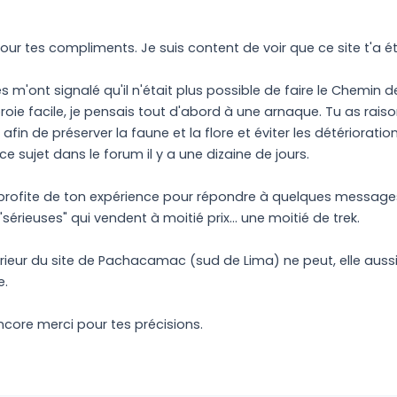
our tes compliments. Je suis content de voir que ce site t'a été
m'ont signalé qu'il n'était plus possible de faire le Chemin 
roie facile, je pensais tout d'abord à une arnaque. Tu as raiso
afin de préserver la faune et la flore et éviter les détérioratio
 sujet dans le forum il y a une dizaine de jours.
rofite de ton expérience pour répondre à quelques messages q
érieuses" qui vendent à moitié prix... une moitié de trek.
intérieur du site de Pachacamac (sud de Lima) ne peut, elle au
e.
ncore merci pour tes précisions.