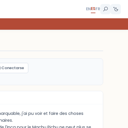
ES
EN
FR
Conectarse
rquable, j'ai pu voir et faire des choses
naires.
 de l'Inca pour le Machu Pichu ne peut plus se