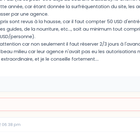
ette année, car étant donnée la surfréquentation du site, les au
sser par une agence.
rix sont revus à la hausse, car il faut compter 50 USD d'entrée
es guides, de la nourriture, etc..., soit au minimum tout compri
 USD/personne).
re attention car non seulement il faut réserver 2/3 jours à l'ava
beau milieu car leur agence n'avait pas eu les autorisations 
 extraordinaire, et je le conseille fortement....
2 06:38 pm