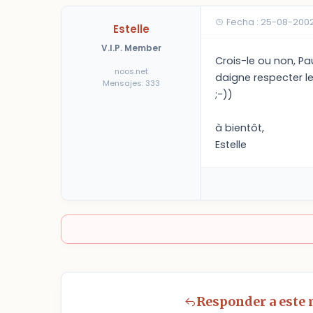
Fecha : 25-08-2002
Estelle
V.I.P. Member
Crois-le ou non, Pau
noos.net
daigne respecter les
Mensajes: 333
;-))
à bientôt,
Estelle
Responder a este