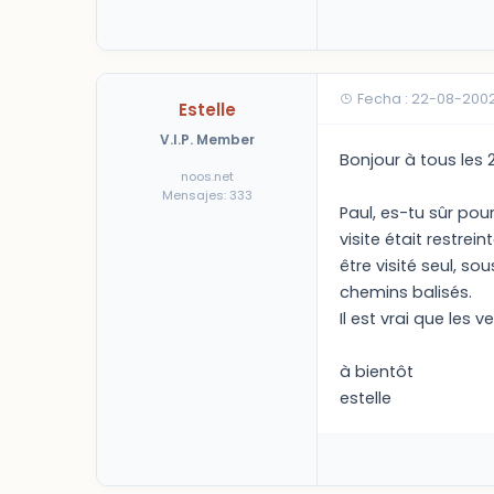
Fecha : 22-08-200
Estelle
V.I.P. Member
Bonjour à tous les 2
noos.net
Mensajes: 333
Paul, es-tu sûr pou
visite était restre
être visité seul, so
chemins balisés.
Il est vrai que les 
à bientôt
estelle