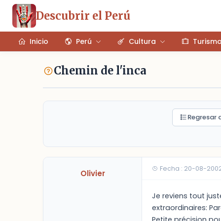
Descubrir el Perú
Inicio
Perú
Cultura
Turism
Chemin de l'inca
Regresar a
Fecha : 20-08-2002
Olivier
Je reviens tout jus
extraordinaires: Pa
Petite précision po