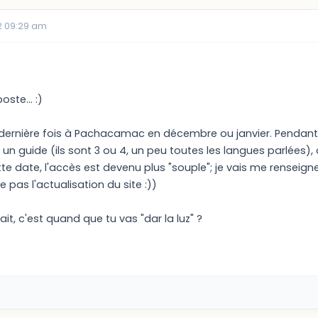
2 09:29 am
ste... :)
la dernière fois à Pachacamac en décembre ou janvier. Pendant
un guide (ils sont 3 ou 4, un peu toutes les langues parlées)
te date, l'accès est devenu plus "souple"; je vais me renseig
e pas l'actualisation du site :))
it, c'est quand que tu vas "dar la luz" ?