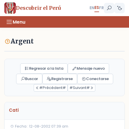
ES
Descubrir el Perú
EN
FR
Menu
Argent
Regresar a la lista
Mensaje nuevo
Buscar
Registrarse
Conectarse
#Précédent#
#Suivant#
Cati
Fecha : 12-08-2002 07:39 am