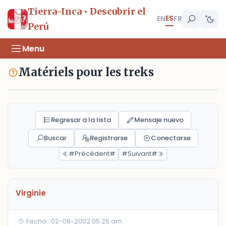
Tierra-Inca • Descubrir el
ES
EN
FR
Perú
Menu
Matériels pour les treks
Regresar a la lista
Mensaje nuevo
Buscar
Registrarse
Conectarse
#Précédent#
#Suivant#
Virginie
Fecha : 02-08-2002 05:26 am