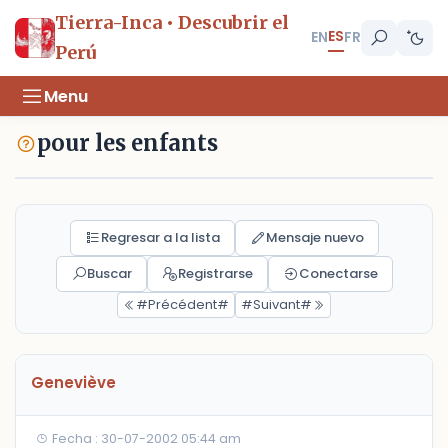
Tierra-Inca • Descubrir el
ES
EN
FR
Perú
Menu
pour les enfants
Regresar a la lista
Mensaje nuevo
Buscar
Registrarse
Conectarse
#Précédent#
#Suivant#
Geneviève
Fecha : 30-07-2002 05:44 am