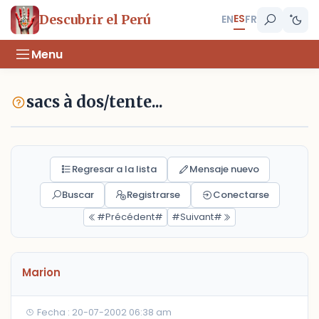
ES
Descubrir el Perú
EN
FR
Menu
sacs à dos/tente...
Regresar a la lista
Mensaje nuevo
Buscar
Registrarse
Conectarse
#Précédent#
#Suivant#
Marion
Fecha : 20-07-2002 06:38 am