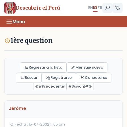
ES
Descubrir el Perú
EN
FR
Menu
1ère question
Regresar a la lista
Mensaje nuevo
Buscar
Registrarse
Conectarse
#Précédent#
#Suivant#
Jérôme
Fecha : 15-07-2002 11:05 am