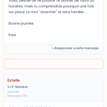
Voila, désolé de ne pouvoir te donner de tarifs ou
horaires; mais tu comprendras pourquoi une fois
sur place. Le mot "anarchie" te sera familier...
Bonne journée.
Paul
Responder a este mensaje
Estelle
V.I.P. Member
noos.net
Mensajes: 333