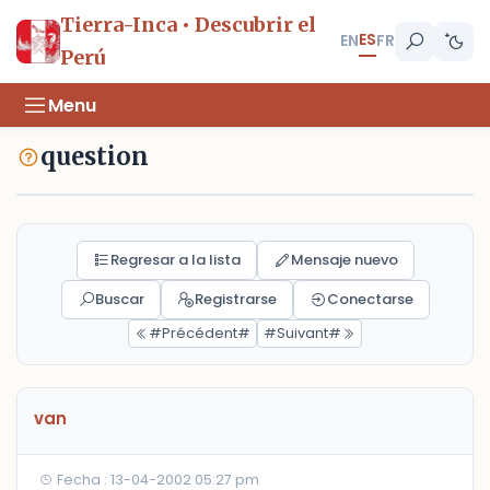
Tierra-Inca • Descubrir el
ES
EN
FR
Perú
Menu
question
Regresar a la lista
Mensaje nuevo
Buscar
Registrarse
Conectarse
#Précédent#
#Suivant#
van
Fecha : 13-04-2002 05:27 pm