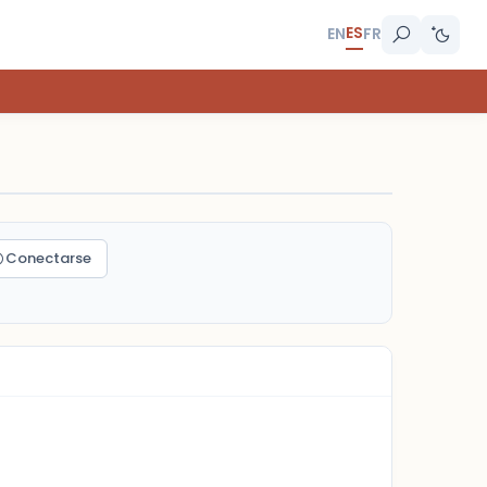
ES
EN
FR
Conectarse