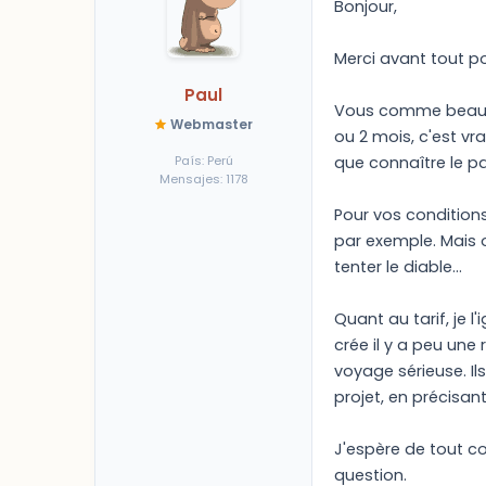
Bonjour,
Merci avant tout po
Paul
Vous comme beaucou
Webmaster
ou 2 mois, c'est vr
País: Perú
que connaître le pa
Mensajes: 1178
Pour vos condition
par exemple. Mais o
tenter le diable...
Quant au tarif, je 
crée il y a peu un
voyage sérieuse. I
projet, en précisan
J'espère de tout co
question.