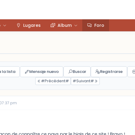
o
Lugares
Album
Foro
 la lista
Mensaje nuevo
Buscar
Registrarse
#Précédent#
#Suivant#
 07:37 pm
açon de connaître ce pays par le biais de ce site ! Bravo !