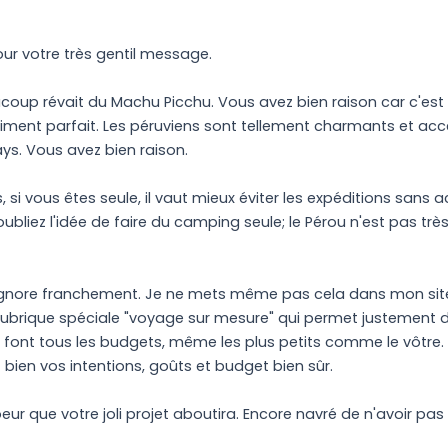
ur votre très gentil message.
p révait du Machu Picchu. Vous avez bien raison car c'est un 
aiment parfait. Les péruviens sont tellement charmants et acc
ys. Vous avez bien raison.
s, si vous êtes seule, il vaut mieux éviter les expéditions s
ubliez l'idée de faire du camping seule; le Pérou n'est pas tr
l'ignore franchement. Je ne mets même pas cela dans mon site 
e rubrique spéciale "voyage sur mesure" qui permet justemen
ls font tous les budgets, même les plus petits comme le vôtre
t bien vos intentions, goûts et budget bien sûr.
eur que votre joli projet aboutira. Encore navré de n'avoir p