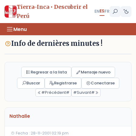
Tierra-Inca • Descubrir el
ES
EN
FR
Perú
Menu
Info de dernières minutes !
Regresar a la lista
Mensaje nuevo
Buscar
Registrarse
Conectarse
#Précédent#
#Suivant#
Nathalie
Fecha : 28-11-2001 02:19 pm