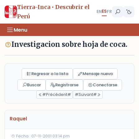
Tierra-Inca • Descubrir el
ES
EN
FR
Perú
Menu
Investigacion sobre hoja de coca.
Regresar a la lista
Mensaje nuevo
Buscar
Registrarse
Conectarse
#Précédent#
#Suivant#
Raquel
Fecha : 07-11-2001 03:14 pm