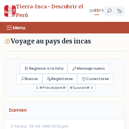
Tierra-Inca • Descubrir el
ES
EN
FR
Perú
Menu
Voyage au pays des incas
Regresar a la lista
Mensaje nuevo
Buscar
Registrarse
Conectarse
#Précédent#
#Suivant#
Damien
Fecha : 25-04-1999 02:53 pm