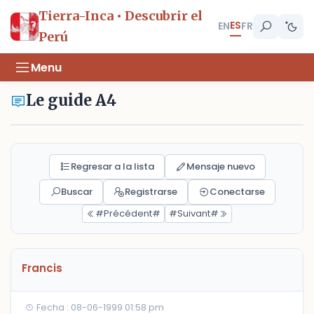
Tierra-Inca • Descubrir el
ES
EN
FR
Perú
Menu
Le guide A4
Regresar a la lista
Mensaje nuevo
Buscar
Registrarse
Conectarse
#Précédent#
#Suivant#
Francis
Fecha : 08-06-1999 01:58 pm