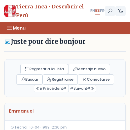
Tierra-Inca • Descubrir el
ES
EN
FR
Perú
Menu
Juste pour dire bonjour
Regresar a la lista
Mensaje nuevo
Buscar
Registrarse
Conectarse
#Précédent#
#Suivant#
Emmanuel
Fecha : 16-04-1999 12:36 pm