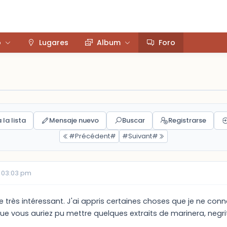
o
Lugares
Album
Foro
 la lista
Mensaje nuevo
Buscar
Registrarse
#Précédent#
#Suivant#
 03:03 pm
ite très intéressant. J'ai appris certaines choses que je ne con
ue vous auriez pu mettre quelques extraits de marinera, negri