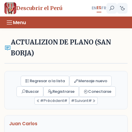
ES
Descubrir el Perú
EN
FR
Menu
ACTUALIZION DE PLANO (SAN
BORJA)
Regresar a la lista
Mensaje nuevo
Buscar
Registrarse
Conectarse
#Précédent#
#Suivant#
Juan Carlos