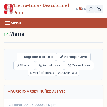
Tierra-Inca • Descubrir el
ES
EN
FR
Perú
Menu
Mana
Regresar a la lista
Mensaje nuevo
Buscar
Registrarse
Conectarse
#Précédent#
#Suivant#
MAURICIO ARBEY NUÑEZ ALZATE
Fecha : 22-06-2009 03:17 pm