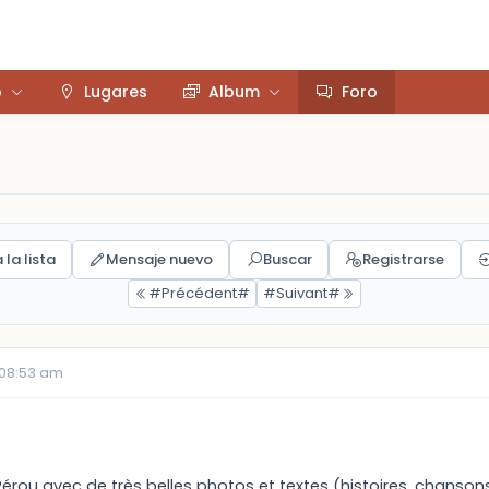
o
Lugares
Album
Foro
 la lista
Mensaje nuevo
Buscar
Registrarse
#Précédent#
#Suivant#
 08:53 am
e Pérou avec de très belles photos et textes (histoires, chanson