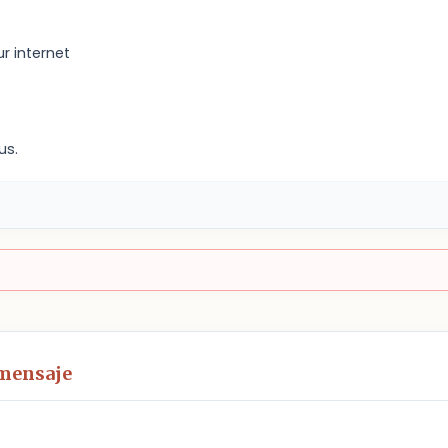
r internet
us.
 mensaje