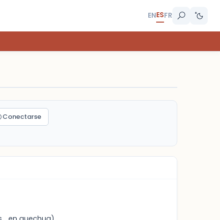
ES
EN
FR
Conectarse
s... en quechua)