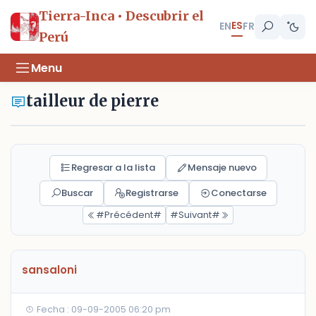
Tierra-Inca • Descubrir el
ES
EN
FR
Perú
Menu
tailleur de pierre
Regresar a la lista
Mensaje nuevo
Buscar
Registrarse
Conectarse
#Précédent#
#Suivant#
sansaloni
Fecha : 09-09-2005 06:20 pm