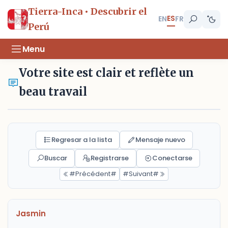
Tierra-Inca • Descubrir el
ES
EN
FR
Perú
Menu
Votre site est clair et reflète un
beau travail
Regresar a la lista
Mensaje nuevo
Buscar
Registrarse
Conectarse
#Précédent#
#Suivant#
Jasmin