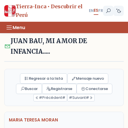
Tierra-Inca • Descubrir el
ES
EN
FR
Perú
Menu
JUAN BAU, MI AMOR DE
INFANCIA.....
Regresar a la lista
Mensaje nuevo
Buscar
Registrarse
Conectarse
#Précédent#
#Suivant#
MARIA TERESA MORAN