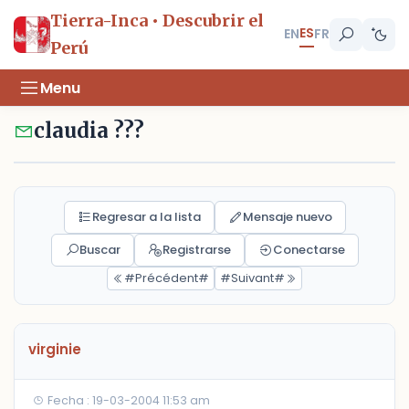
Tierra-Inca • Descubrir el
ES
EN
FR
Perú
Menu
claudia ???
Regresar a la lista
Mensaje nuevo
Buscar
Registrarse
Conectarse
#Précédent#
#Suivant#
virginie
Fecha : 19-03-2004 11:53 am