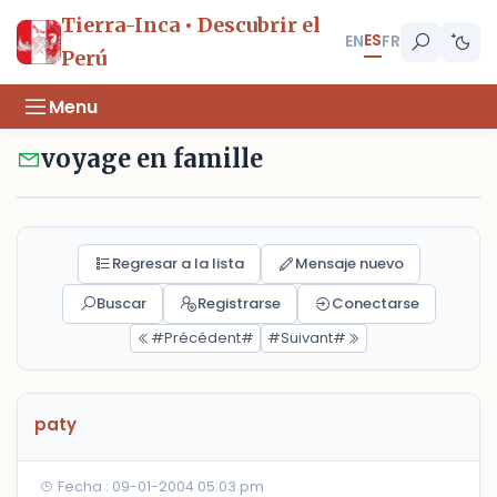
Tierra-Inca • Descubrir el
ES
EN
FR
Perú
Menu
voyage en famille
Regresar a la lista
Mensaje nuevo
Buscar
Registrarse
Conectarse
#Précédent#
#Suivant#
paty
Fecha : 09-01-2004 05:03 pm