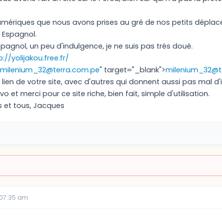
numériques que nous avons prises au gré de nos petits déplac
t Espagnol.
espagnol, un peu d'indulgence, je ne suis pas trés doué.
p://yolijakou.free.fr/
milenium_32@terra.com.pe
" target="_blank">
milenium_32@t
un lien de votre site, avec d'autres qui donnent aussi pas mal d'
o et merci pour ce site riche, bien fait, simple d'utilisation.
s et tous, Jacques
 07:35 am