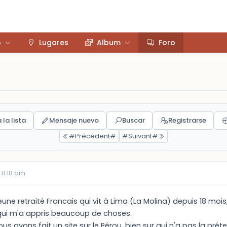
o
Lugares
Album
Foro
 la lista
Mensaje nuevo
Buscar
Registrarse
#Précédent#
#Suivant#
11:18 am
 jeune retraité Francais qui vit à Lima (La Molina) depuis 18 m
, qui m'a appris beaucoup de choses.
avons fait un site sur le Pérou, bien sur qui n'a pas la prétent