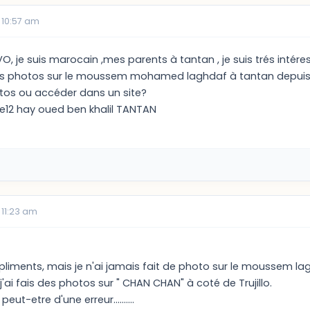
 10:57 am
, je suis marocain ,mes parents à tantan , je suis trés intéress
es photos sur le moussem mohamed laghdaf à tantan depuis 
tos ou accéder dans un site?
e12 hay oued ben khalil TANTAN
 11:23 am
pliments, mais je n'ai jamais fait de photo sur le moussem la
j'ai fais des photos sur " CHAN CHAN" à coté de Trujillo.
eut-etre d'une erreur..........