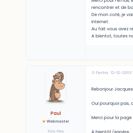
Merci pour l'email,
rencontrer et de boi
De mon coté, je vais
internet.
Au fait vous avez re
A bientot, toutes n
Fecha : 12-12-2003
Rebonjour Jacques
Oui pourquoi pas, ce
Paul
Merci pour la page 
Webmaster
País: Perú
A bientôt j'espère,