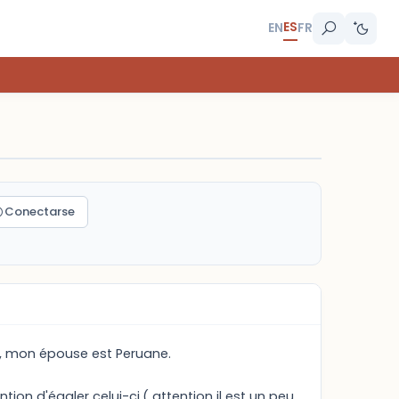
ES
EN
FR
Conectarse
ois, mon épouse est Peruane.
ion d'égaler celui-ci.( attention il est un peu