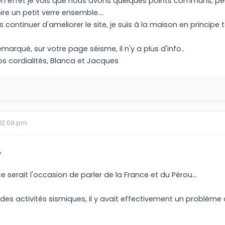
 en effet je vois que nous avons quelques points communs, pe
re un petit verre ensemble....
 continuer d'ameliorer le site, je suis à la maison en principe 
marqué, sur votre page séisme, il n'y a plus d'info..
os cordialités, Blanca et Jacques
 12:09 pm
,
 serait l'occasion de parler de la France et du Pérou...
des activités sismiques, il y avait effectivement un problème 