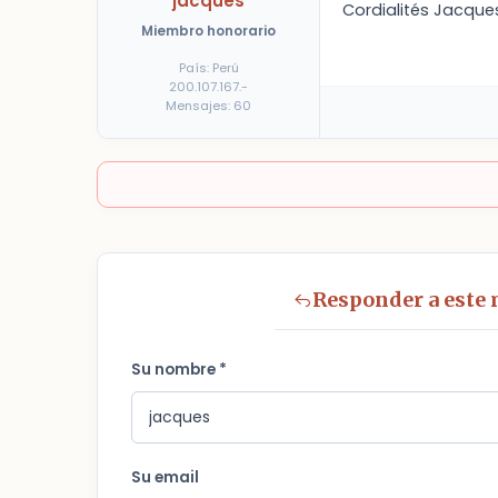
jacques
Cordialités Jacque
Miembro honorario
País: Perú
200.107.167.-
Mensajes: 60
Responder a este
Su nombre *
Su email