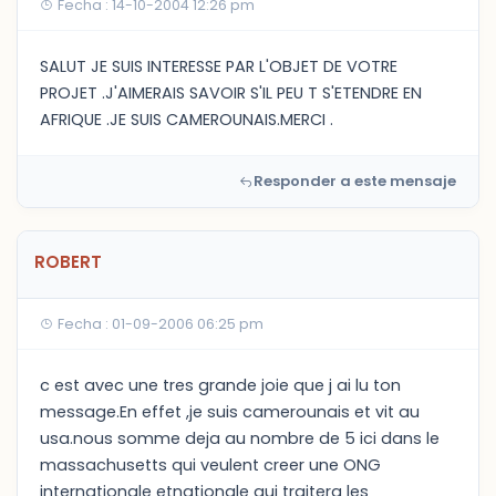
Fecha : 14-10-2004 12:26 pm
SALUT JE SUIS INTERESSE PAR L'OBJET DE VOTRE
PROJET .J'AIMERAIS SAVOIR S'IL PEU T S'ETENDRE EN
AFRIQUE .JE SUIS CAMEROUNAIS.MERCI .
Responder a este mensaje
ROBERT
Fecha : 01-09-2006 06:25 pm
c est avec une tres grande joie que j ai lu ton
message.En effet ,je suis camerounais et vit au
usa.nous somme deja au nombre de 5 ici dans le
massachusetts qui veulent creer une ONG
internationale etnationale qui traitera les