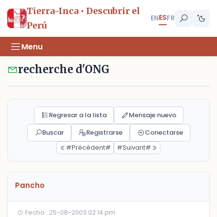
Tierra-Inca • Descubrir el
ES
EN
FR
Perú
Menu
recherche d'ONG
Regresar a la lista
Mensaje nuevo
Buscar
Registrarse
Conectarse
#Précédent#
#Suivant#
Pancho
Fecha : 25-08-2003 02:14 pm